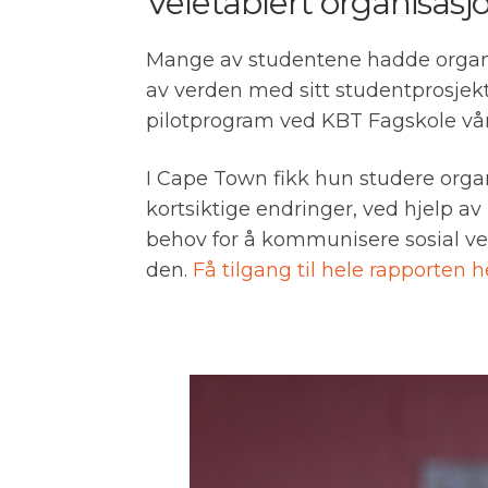
Veletablert organisas
Mange av studentene hadde organis
av verden med sitt studentprosjekt.
pilotprogram ved KBT Fagskole v
I Cape Town fikk hun studere org
kortsiktige endringer, ved hjelp a
behov for å kommunisere sosial verd
den.
Få tilgang til hele rapporten h