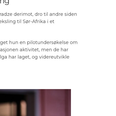
ling
dze derimot, dro til andre siden
ling til Sør-Afrika i et
 laget hun en pilotundersøkelse om
sasjonen aktivitet, men de har
lga har laget, og videreutvikle