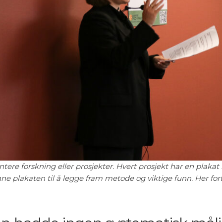
ntere forskning eller prosjekter. Hvert prosjekt har en plak
e plakaten til å legge fram metode og viktige funn. Her forte