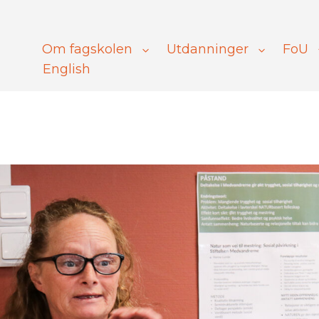
Om fagskolen
Utdanninger
FoU
English