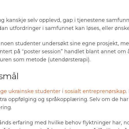
 kanskje selv opplevd, gap i tjenestene samfunnet
ordan utfordringer i samfunnet kan løses, eller øn
har noen studenter undersøkt sine egne prosjekt, 
ntert på “poster session” handlet blant annet om å
aturen som metode (utendørsterapi).
orsmål
ge ukrainske studenter i sosialt entreprenørskap
.
stra oppfølging og språkopplæring. Selv om de har 
æring.
ånds erfaring med hvilke behov flyktninger har, n