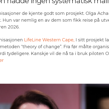
jon hadde ingen systematisk må
asjoner de kjente godt som prosjekt. Olga Achara
 Hun var nemlig en av dem som fikk reise på utveks
åren 2026.
anisasjonen
LifeLine Western Cape,
I sitt prosjekt
v metoden “theory of change”. Fra før målte organi
i tydeligere. Kanskje vil de nå ta i bruk piloten O
er