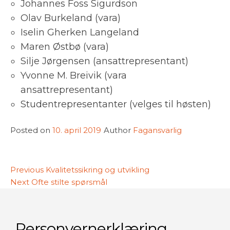
Johannes Foss Sigurdson
Olav Burkeland (vara)
Iselin Gherken Langeland
Maren Østbø (vara)
Silje Jørgensen (ansattrepresentant)
Yvonne M. Breivik (vara
ansattrepresentant)
Studentrepresentanter (velges til høsten)
Posted on
10. april 2019
Author
Fagansvarlig
Innleggsnavigasjon
Previous
Previous
Kvalitetssikring og utvikling
Next
post:
Next
Ofte stilte spørsmål
post:
Personvernerklæring