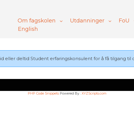
Om fagskolen
Utdanninger
FoU
English
id eller deltid
Student erfaringskonsulent
for å få tilgang ti
PHP Code Snippets
Powered By :
XYZScripts.com