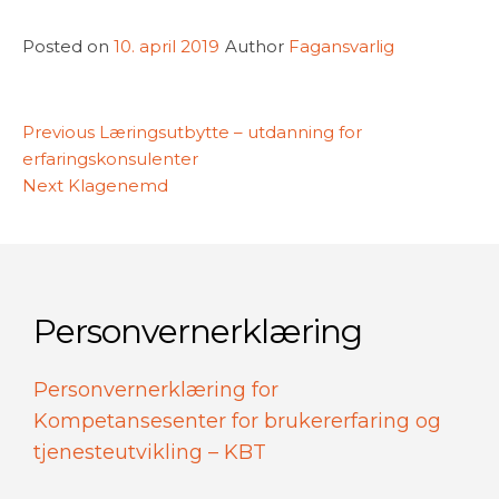
Posted on
10. april 2019
Author
Fagansvarlig
Innleggsnavigasjon
Previous
Previous
Læringsutbytte – utdanning for
post:
erfaringskonsulenter
Next
Next
Klagenemd
post:
Personvernerklæring
Personvernerklæring for
Kompetansesenter for brukererfaring og
tjenesteutvikling – KBT