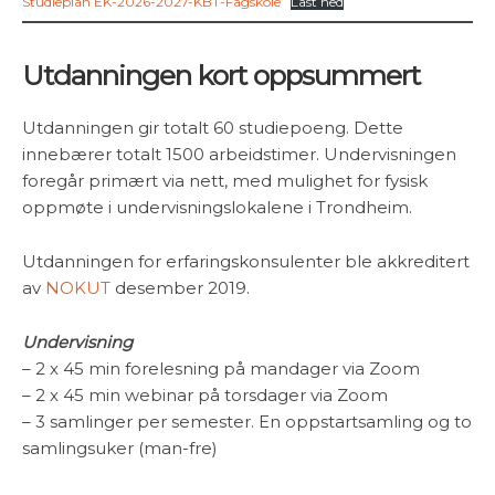
Studieplan EK-2026-2027-KBT-Fagskole
Last ned
Utdanningen kort oppsummert
Utdanningen gir totalt 60 studiepoeng. Dette
innebærer totalt 1500 arbeidstimer. Undervisningen
foregår primært via nett, med mulighet for fysisk
oppmøte i undervisningslokalene i Trondheim.
Utdanningen for erfaringskonsulenter ble akkreditert
av
NOKUT
desember 2019.
Undervisning
– 2 x 45 min forelesning på mandager via Zoom
– 2 x 45 min webinar på torsdager via Zoom
– 3 samlinger per semester. En oppstartsamling og to
samlingsuker (man-fre)