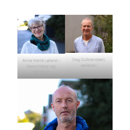
Dag Gulbrandsen,
Anne Marie Løland –
veileder
Koordinator og
veileder