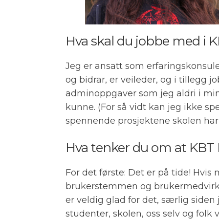
Hva skal du jobbe med i 
Jeg er ansatt som erfaringskonsule
og bidrar, er veileder, og i tillegg
adminoppgaver som jeg aldri i min v
kunne. (For så vidt kan jeg ikke sp
spennende prosjektene skolen ha
Hva tenker du om at KBT 
For det første: Det er på tide! H
brukerstemmen og brukermedvirknin
er veldig glad for det, særlig side
studenter, skolen, oss selv og folk v