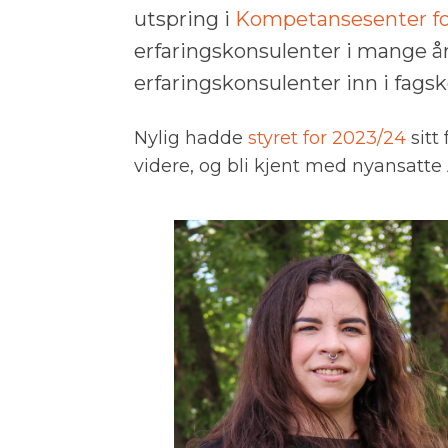
utspring i
Kompetansesenter for
erfaringskonsulenter i mange år.
erfaringskonsulenter inn i fags
Nylig hadde
styret for 2023/24
sitt
videre, og bli kjent med nyansatt