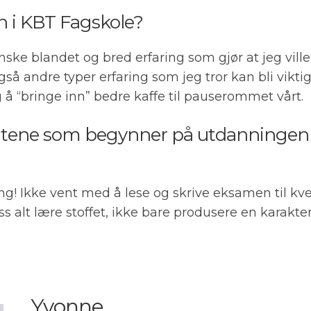
nn i KBT Fagskole?
ke blandet og bred erfaring som gjør at jeg ville 
gså andre typer erfaring som jeg tror kan bli viktig 
 å “bringe inn” bedre kaffe til pauserommet vårt.
entene som begynner på utdanningen 
! Ikke vent med å lese og skrive eksamen til kvel
oss alt lære stoffet, ikke bare produsere en karakt
Yvonne