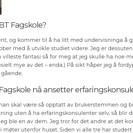
KBT Fagskole?
nt, og kommer til å ha litt med undervisninga å gj
 jobber med å utvikle studiet videre. Jeg er dessuten
illeste fantasi så for meg at jeg skulle ha noe med 
esielt mye av det – enda.) På sikt håper jeg å for
r gående.
Fagskole nå ansetter erfaringskonsu
vis man skal være så opptatt av brukerstemmen og 
g uten å ha erfaringskonsulenter selv, så blir de
n jeg ble en av dem. Jeg tror for det andre at det k
i møter utenfor huset. Siden vi alle tre har studert 