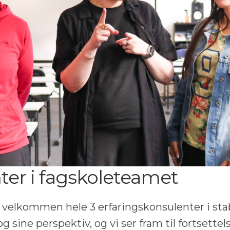
ter i fagskoleteamet
 velkommen hele 3 erfaringskonsulenter i stab
g sine perspektiv, og vi ser fram til fortsette