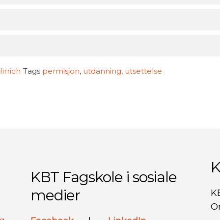
?
irrich
Tags
permisjon
,
utdanning
,
utsettelse
K
KBT Fagskole i sosiale
medier
K
Or