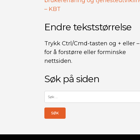
brukererfaring og tjenesteutvikli
– KBT
Endre tekststørrelse
Trykk Ctrl/Cmd-tasten og + eller –
for å forstørre eller forminske
nettsiden.
Søk på siden
Søk
etter: