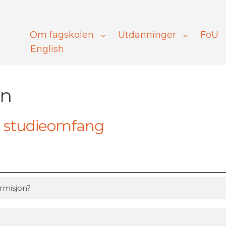
Om fagskolen
Utdanninger
FoU
English
on
i studieomfang
rmisjon?