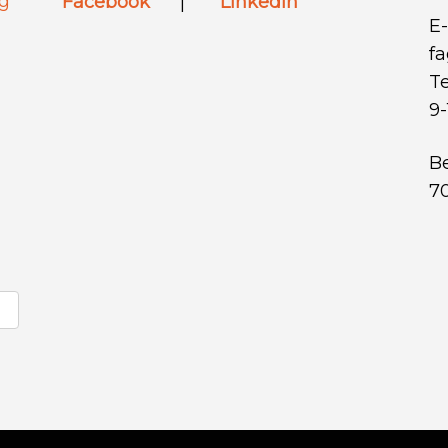
ng
Facebook
|
LinkedIn
E-
f
Te
9-
Be
7