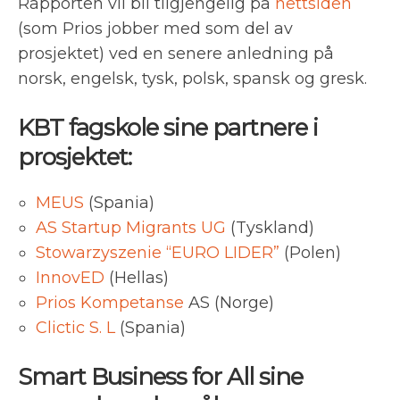
Rapporten vil bli tilgjengelig på
nettsiden
(som Prios jobber med som del av
prosjektet) ved en senere anledning på
norsk, engelsk, tysk, polsk, spansk og gresk.
KBT fagskole sine partnere i
prosjektet:
MEUS
(Spania)
AS Startup Migrants UG
(Tyskland)
Stowarzyszenie “EURO LIDER”
(Polen)
InnovED
(Hellas)
Prios Kompetanse
AS (Norge)
Clictic S. L
(Spania)
Smart Business for All sine