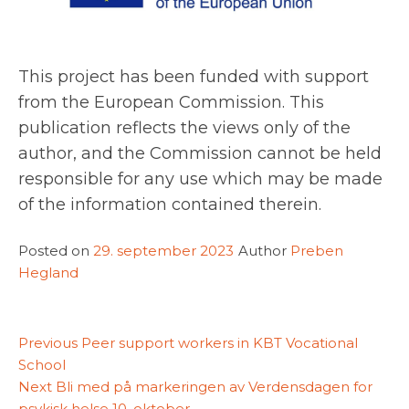
This project has been funded with support
from the European Commission. This
publication reflects the views only of the
author, and the Commission cannot be held
responsible for any use which may be made
of the information contained therein.
Posted on
29. september 2023
Author
Preben
Hegland
Innleggsnavigasjon
Previous
Previous
Peer support workers in KBT Vocational
post:
School
Next
Next
Bli med på markeringen av Verdensdagen for
post:
psykisk helse 10. oktober