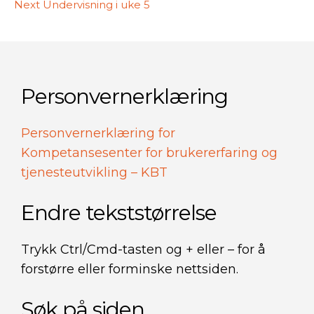
Next
post:
Next
Undervisning i uke 5
post:
Personvernerklæring
Personvernerklæring for
Kompetansesenter for brukererfaring og
tjenesteutvikling – KBT
Endre tekststørrelse
Trykk Ctrl/Cmd-tasten og + eller – for å
forstørre eller forminske nettsiden.
Søk på siden