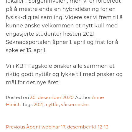
lokaler i Sorgenfriveien, men vi er forberedt
på å mestre enda en hybridløsning for en
fysisk-digital samling. Videre ser vi frem til å
kunne ønske velkommen et nytt kull med
engasjerte studenter høsten 2021.
Søknadsportalen åpner 1. april og frist for å
søke er 15. april.
Vi i KBT Fagskole ønsker alle sammen et
riktig godt nyttår og lykke til med ønsker og
mål for det nye året!
Posted on
30. desember 2020
Author
Anne
Hirrich
Tags
2021
,
nyttår
,
vårsemester
Innleggsnavigasjon
Previous
Previous
Åpent webinar 17. desember kl. 12-13