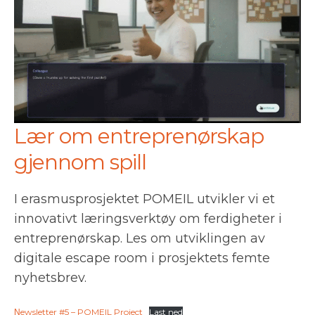
Lær om entreprenørskap
gjennom spill
I erasmusprosjektet POMEIL utvikler vi et
innovativt læringsverktøy om ferdigheter i
entreprenørskap. Les om utviklingen av
digitale escape room i prosjektets femte
nyhetsbrev.
Νewsletter #5 – POMEIL Project
Last ned