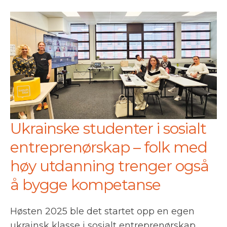
Ukrainske studenter i sosialt
entreprenørskap – folk med
høy utdanning trenger også
å bygge kompetanse
Høsten 2025 ble det startet opp en egen
ukrainsk klasse i sosialt entreprenørskap.