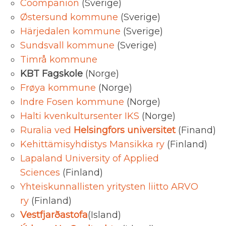
Coompanion
(Sverige)
Østersund kommune
(Sverige)
Härjedalen kommune
(Sverige)
Sundsvall kommune
(Sverige)
Timrå kommune
KBT Fagskole
(Norge)
Frøya kommune
(Norge)
Indre Fosen kommune
(Norge)
Halti kvenkultursenter IKS
(Norge)
Ruralia ved
Helsingfors universitet
(Finand)
Kehittämisyhdistys Mansikka ry
(Finland)
Lapaland University of Applied
Sciences
(Finland)
Yhteiskunnallisten yritysten liitto ARVO
ry
(Finland)
Vestfjarðastofa
(Island)