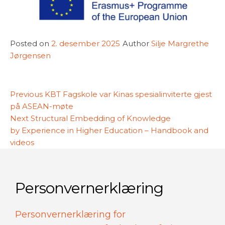
Posted on
2. desember 2025
Author
Silje Margrethe
Jørgensen
Innleggsnavigasjon
Previous
Previous
KBT Fagskole var Kinas spesialinviterte gjest
post:
på ASEAN-møte
Next
Next
Structural Embedding of Knowledge
post:
by Experience in Higher Education – Handbook and
videos
Personvernerklæring
Personvernerklæring for