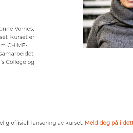
vonne Vornes,
set. Kurset er
t om CHIME-
 samarbeidet
’s College og
elig offisiell lansering av kurset.
Meld deg på i det