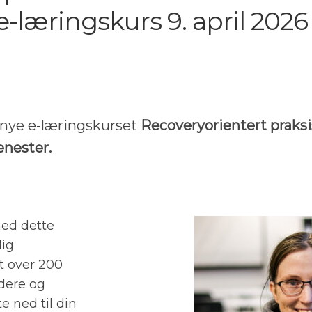
e-læringskurs 9. april 202
 nye e-læringskurset
Recoveryorientert praks
enester.
med dette
lig
et over 200
edere og
 ned til din