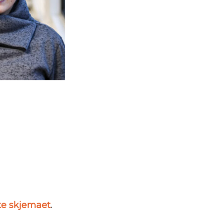
te skjemaet
.