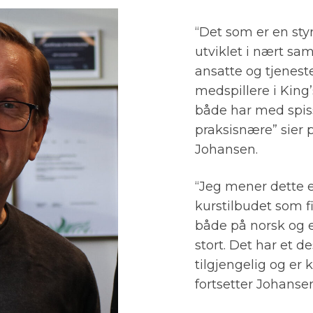
“Det som er en styr
utviklet i nært s
ansatte og tjenest
medspillere i King’
både har med spi
praksisnære” sier p
Johansen.
“Jeg mener dette 
kurstilbudet som fi
både på norsk og en
stort. Det har et d
tilgjengelig og er
fortsetter Johans