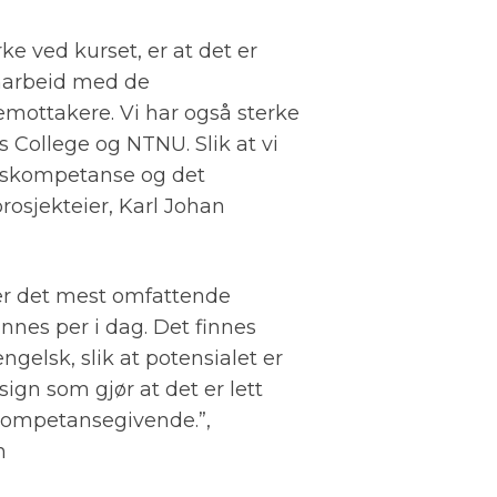
ke ved kurset, er at det er
amarbeid med de
emottakere. Vi har også sterke
s College og NTNU. Slik at vi
sskompetanse og det
rosjekteier, Karl Johan
er det mest omfattende
nnes per i dag. Det finnes
gelsk, slik at potensialet er
esign som gjør at det er lett
 kompetansegivende.”,
en