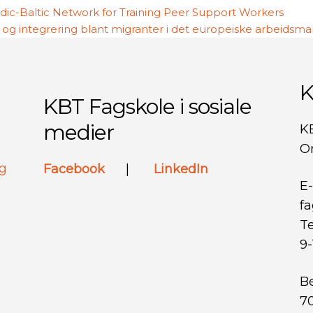
dic-Baltic Network for Training Peer Support Workers
og integrering blant migranter i det europeiske arbeidsm
K
KBT Fagskole i sosiale
medier
K
Or
ng
Facebook
|
LinkedIn
E-
f
Te
9-
Be
7