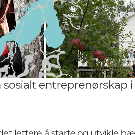
sosialt entreprenørskap i 
det lettere å starte og utvikle bæ