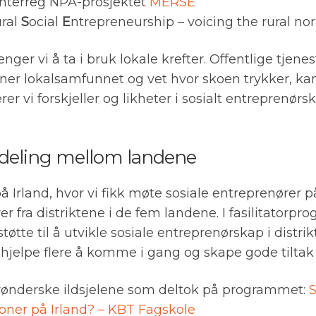
 Interreg NPA-prosjektet
MERSE
ural
S
ocial
E
ntrepreneurship – voicing the rural no
ger vi å ta i bruk lokale krefter. Offentlige tjen
nner lokalsamfunnet og vet hvor skoen trykker, k
rer vi forskjeller og likheter i sosialt entreprenør
sdeling mellom landene
å Irland, hvor vi fikk møte sosiale entreprenører på
er fra distriktene i de fem landene. I fasilitatorp
støtte til å utvikle sosiale entreprenørskap i distr
re hjelpe flere å komme i gang og skape gode tilta
 trønderske ildsjelene som deltok på programmet:
S
joner på Irland? – KBT Fagskole