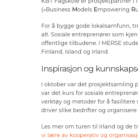
KBT Fagskole er prosjektpartner i
(«Business
M
odels
E
mpowering
R
For å bygge gode lokalsamfunn, tren
alt. Sosiale entreprenører som kje
offentlige tilbudene. I MERSE stude
Finland, Island og Irland.
Inspirasjon og kunnskap
I oktober var det prosjektsamling p
var det kurs for sosiale entreprenør
verktøy og metoder for å fasilitere 
driver slike bedrifter og organise
Les mer om turen til Irland og de
vi lære av kooperativ og organisas