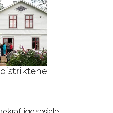
distriktene
rekraftige sosiale