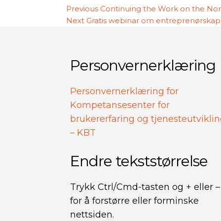
Innleggsnavigasjon
Previous
Previous
Continuing the Work on the Nor
Next
post:
Next
Gratis webinar om entreprenørskap 
post:
Personvernerklæring
Personvernerklæring for
Kompetansesenter for
brukererfaring og tjenesteutvikli
– KBT
Endre tekststørrelse
Trykk Ctrl/Cmd-tasten og + eller –
for å forstørre eller forminske
nettsiden.