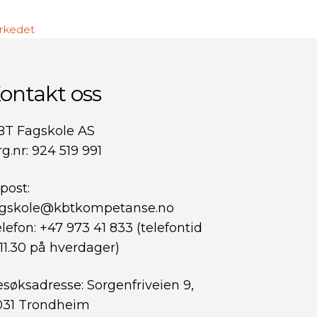
arkedet
ontakt oss
BT Fagskole AS
g.nr: 924 519 991
post:
agskole@kbtkompetanse.no
lefon: +47 973 41 833 (telefontid
11.30 på hverdager)
søksadresse: Sorgenfriveien 9,
031 Trondheim