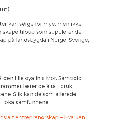
rm»).
ester kan sørge for mye, men ikke
an skape tilbud som supplerer de
skap på landsbygda i Norge, Sverige,
 den lille øya Inis Mor. Samtidig
rogrammet lærer de å ta i bruk
iktene. Slik kan de som allerede
k i lokalsamfunnene.
osialt entreprenørskap – Hva kan