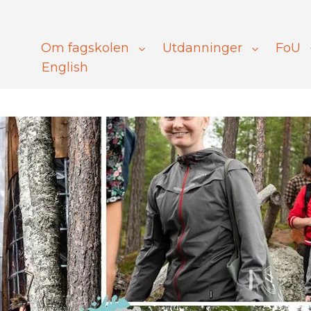
Om fagskolen
Utdanninger
FoU
English