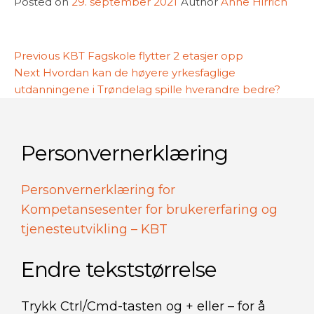
Posted on
29. september 2021
Author
Anne Hirrich
Innleggsnavigasjon
Previous
Previous
KBT Fagskole flytter 2 etasjer opp
Next
post:
Next
Hvordan kan de høyere yrkesfaglige
post:
utdanningene i Trøndelag spille hverandre bedre?
Personvernerklæring
Personvernerklæring for
Kompetansesenter for brukererfaring og
tjenesteutvikling – KBT
Endre tekststørrelse
Trykk Ctrl/Cmd-tasten og + eller – for å