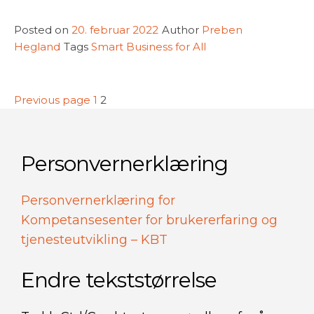
Posted on
20. februar 2022
Author
Preben
Hegland
Tags
Smart Business for All
Sidepaginering
Page
Page
Previous page
1
2
Personvernerklæring
Personvernerklæring for
Kompetansesenter for brukererfaring og
tjenesteutvikling – KBT
Endre tekststørrelse