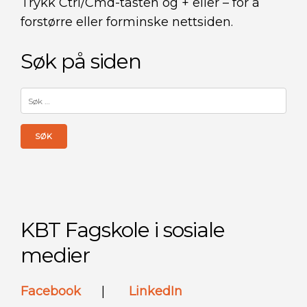
Trykk Ctrl/Cmd-tasten og + eller – for å
forstørre eller forminske nettsiden.
Søk på siden
Søk
etter:
KBT Fagskole i sosiale
medier
Facebook
|
LinkedIn