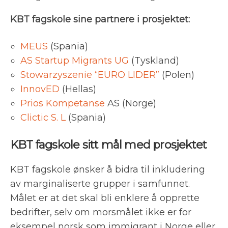
KBT fagskole sine partnere i prosjektet:
MEUS
(Spania)
AS Startup Migrants UG
(Tyskland)
Stowarzyszenie “EURO LIDER”
(Polen)
InnovED
(Hellas)
Prios Kompetanse
AS (Norge)
Clictic S. L
(Spania)
KBT fagskole sitt mål med prosjektet
KBT fagskole ønsker å bidra til inkludering
av marginaliserte grupper i samfunnet.
Målet er at det skal bli enklere å opprette
bedrifter, selv om morsmålet ikke er for
eksempel norsk som immigrant i Norge eller