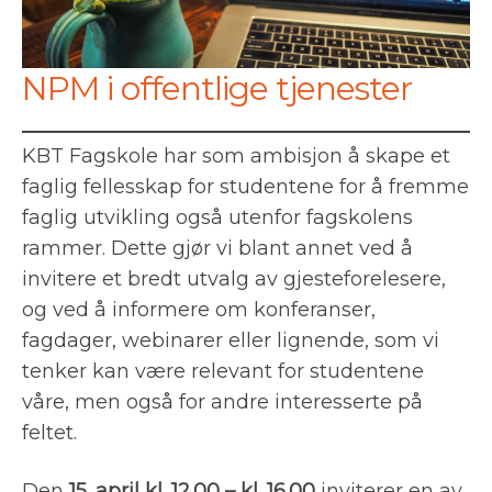
NPM i offentlige tjenester
KBT Fagskole har som ambisjon å skape et
faglig fellesskap for studentene for å fremme
faglig utvikling også utenfor fagskolens
rammer. Dette gjør vi blant annet ved å
invitere et bredt utvalg av gjesteforelesere,
og ved å informere om konferanser,
fagdager, webinarer eller lignende, som vi
tenker kan være relevant for studentene
våre, men også for andre interesserte på
feltet.
Den
15. april kl. 12.00 – kl. 16.00
inviterer en av