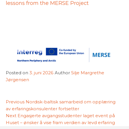
lessons from the MERSE Project
Posted on
3. juni 2026
Author
Silje Margrethe
Jørgensen
Innleggsnavigasjon
Previous
Previous
Nordisk-baltisk samarbeid om opplæring
post:
av erfaringskonsulenter fortsetter
Next
Next
Engasjerte avgangsstudenter laget event på
post:
Huset – ønsker å vise fram verdien av levd erfaring