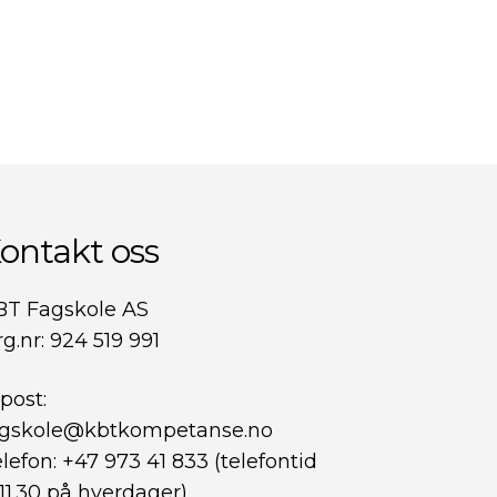
ontakt oss
BT Fagskole AS
g.nr: 924 519 991
post:
agskole@kbtkompetanse.no
lefon: +47 973 41 833 (telefontid
11.30 på hverdager)