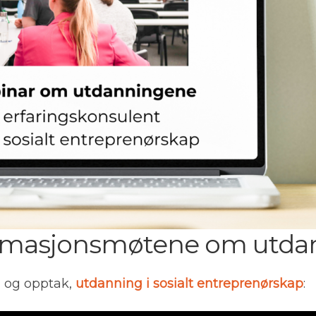
ormasjonsmøtene om utda
d og opptak,
utdanning i sosialt entreprenørskap
: