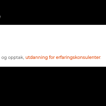
d og opptak,
utdanning for erfaringskonsulenter
: