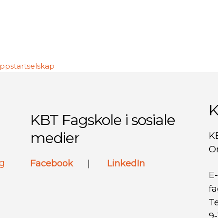
 oppstartselskap
K
KBT Fagskole i sosiale
medier
K
Or
ng
Facebook
|
LinkedIn
E-
f
Te
9-