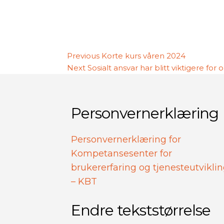
Innleggsnavigasjon
Previous
Previous
Korte kurs våren 2024
Next
post:
Next
Sosialt ansvar har blitt viktigere for
post:
Personvernerklæring
Personvernerklæring for
Kompetansesenter for
brukererfaring og tjenesteutvikli
– KBT
Endre tekststørrelse