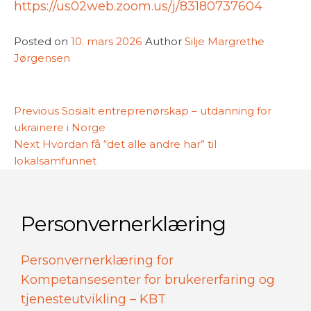
https://us02web.zoom.us/j/83180737604
Posted on
10. mars 2026
Author
Silje Margrethe
Jørgensen
Innleggsnavigasjon
Previous
Previous
Sosialt entreprenørskap – utdanning for
post:
ukrainere i Norge
Next
Next
Hvordan få “det alle andre har” til
post:
lokalsamfunnet
Personvernerklæring
Personvernerklæring for
Kompetansesenter for brukererfaring og
tjenesteutvikling – KBT