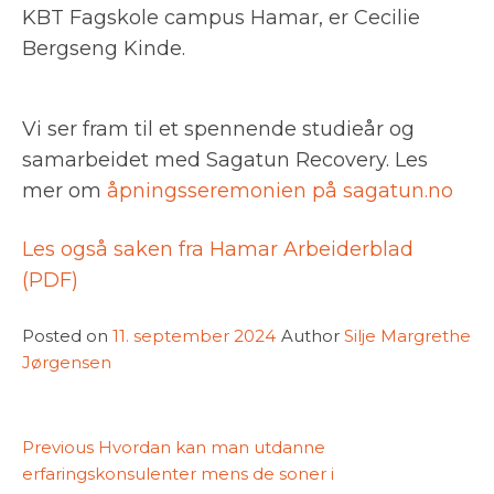
KBT Fagskole campus Hamar, er Cecilie
Bergseng Kinde.
Vi ser fram til et spennende studieår og
samarbeidet med Sagatun Recovery. Les
mer om
åpningsseremonien på sagatun.no
Les også saken fra Hamar Arbeiderblad
(PDF)
Posted on
11. september 2024
Author
Silje Margrethe
Jørgensen
Innleggsnavigasjon
Previous
Previous
Hvordan kan man utdanne
post:
erfaringskonsulenter mens de soner i