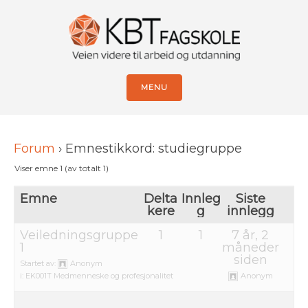
MENU
Forum
›
Emnestikkord: studiegruppe
Viser emne 1 (av totalt 1)
Emne
Delta
Innleg
Siste
kere
g
innlegg
Veiledningsgruppe
1
1
7 år, 2
1
måneder
siden
Startet av:
Anonym
i:
EK001T Medmenneske og profesjonalitet
Anonym