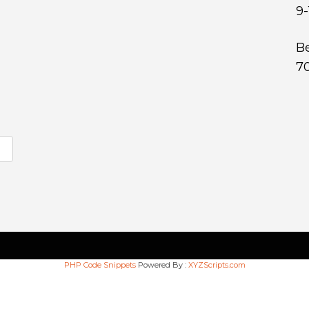
9-
Be
7
PHP Code Snippets
Powered By :
XYZScripts.com