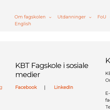
Om fagskolen
Utdanninger
FoU
English
K
KBT Fagskole i sosiale
medier
K
Or
ng
Facebook
|
LinkedIn
E-
f
Te